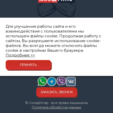
Каталог гитар и
аксессуаров
Для улучшения работы сайта и его
взаимодействия с пользователями мы
Блог
используем файлы cookie. Продолжая работу с
Доставка, возврат и
сайтом, Вы разрешаете использование cookie-
гарантия
файлов. Вы всегда можете отключить файлы
cookie в настройках Вашего браузера.
Выкуп гитар и
Подробнее >>
комиссия
Про СкладГитар
ПРИНЯТЬ
Мы всегда на связи:
ЗАКАЗАТЬ ЗВОНОК
© СкладГитар - все права защищены
Политика обработки данных